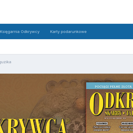
Księgarnia Odkrywcy
Karty podarunkowe
guzika