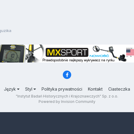
guzika
Język
Styl
Polityka prywatności
Kontakt
Ciasteczka
"Instytut Badań Historycznych i Krajoznawczych" Sp. z o.o.
Powered by Invision Community