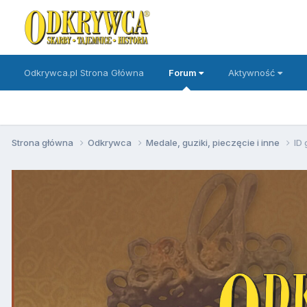
Odkrywca.pl Strona Główna
Forum
Aktywność
Strona główna
Odkrywca
Medale, guziki, pieczęcie i inne
ID 