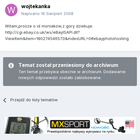
wojtekanka
Napisano
16 Sierpień 2008
Witam,prosze o id moniakow,z gory dziekuje.
http://cgi.ebay.co.uk/ws/eBayISAPI.dll?
ViewItem&item=180274546570&indexURL=0#ebayphotohosting
Temat został przeniesiony do archiwum
Ten temat przebywa obecnie w archiwum. Dodawanie
nowych odpowiedzi zostało zablokowane.
Przejdź do listy tematów