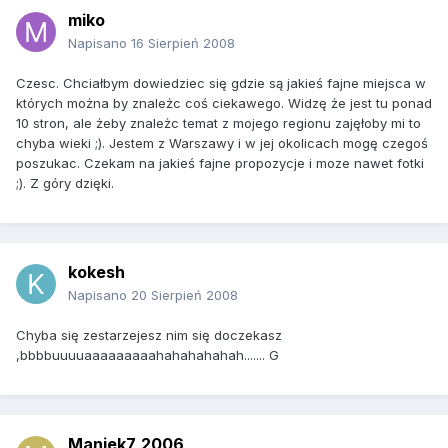
miko
Napisano
16 Sierpień 2008
Czesc. Chciałbym dowiedziec się gdzie są jakieś fajne miejsca w
których można by znależc coś ciekawego. Widzę że jest tu ponad
10 stron, ale żeby znależc temat z mojego regionu zajęłoby mi to
chyba wieki ;). Jestem z Warszawy i w jej okolicach mogę czegoś
poszukac. Czekam na jakieś fajne propozycje i moze nawet fotki
;). Z góry dzięki.
kokesh
Napisano
20 Sierpień 2008
Chyba się zestarzejesz nim się doczekasz
,bbbbuuuuaaaaaaaaahahahahahah....... G
Maniek7_2006