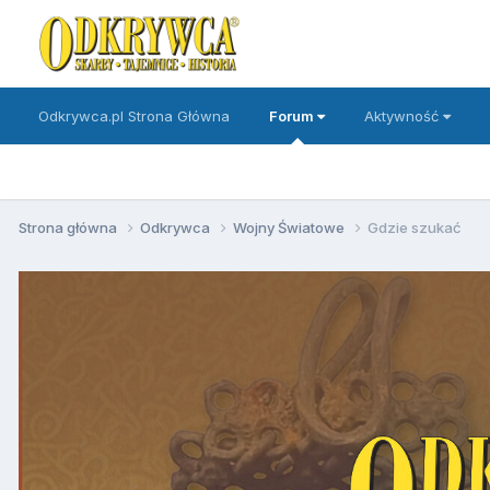
Odkrywca.pl Strona Główna
Forum
Aktywność
Strona główna
Odkrywca
Wojny Światowe
Gdzie szukać