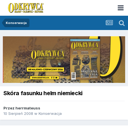
Konserwacja
Skóra fasunku helm niemiecki
Przez
herrmateuss
10 Sierpień 2008
w
Konserwacja