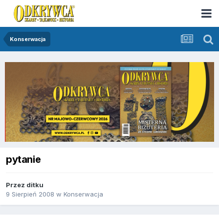
Konserwacja
pytanie
Przez
ditku
9 Sierpień 2008
w
Konserwacja