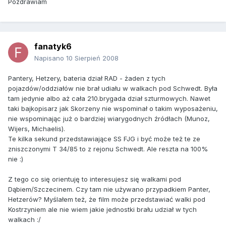
Pozdrawiam
fanatyk6
Napisano
10 Sierpień 2008
Pantery, Hetzery, bateria dział RAD - żaden z tych
pojazdów/oddziałów nie brał udiału w walkach pod Schwedt. Była
tam jedynie albo aż cała 210.brygada dział szturmowych. Nawet
taki bajkopisarz jak Skorzeny nie wspominał o takim wyposażeniu,
nie wspominając już o bardziej wiarygodnych źródłach (Munoz,
Wijers, Michaelis).
Te kilka sekund przedstawiające SS FJG i być może też te ze
zniszczonymi T 34/85 to z rejonu Schwedt. Ale reszta na 100%
nie :)
Z tego co się orientuję to interesujesz się walkami pod
Dąbiem/Szczecinem. Czy tam nie używano przypadkiem Panter,
Hetzerów? Myślałem też, że film może przedstawiać walki pod
Kostrzyniem ale nie wiem jakie jednostki brału udział w tych
walkach :/