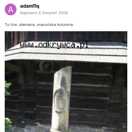
adam11q
Napisano
6 Sierpień 2008
To tzw. ułamana ,masońska kolumna..