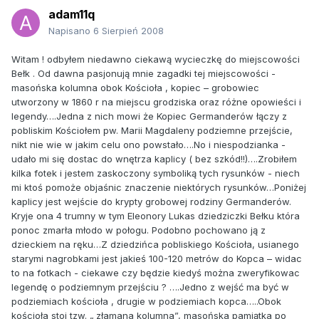
adam11q
Napisano
6 Sierpień 2008
Witam ! odbyłem niedawno ciekawą wycieczkę do miejscowości
Bełk . Od dawna pasjonują mnie zagadki tej miejscowości -
masońska kolumna obok Kościoła , kopiec – grobowiec
utworzony w 1860 r na miejscu grodziska oraz różne opowieści i
legendy….Jedna z nich mowi że Kopiec Germanderów łączy z
pobliskim Kościołem pw. Marii Magdaleny podziemne przejście,
nikt nie wie w jakim celu ono powstało….No i niespodzianka -
udało mi się dostac do wnętrza kaplicy ( bez szkód!!)….Zrobiłem
kilka fotek i jestem zaskoczony symboliką tych rysunków - niech
mi ktoś pomoże objaśnic znaczenie niektórych rysunków…Poniżej
kaplicy jest wejście do krypty grobowej rodziny Germanderów.
Kryje ona 4 trumny w tym Eleonory Lukas dziedziczki Bełku która
ponoc zmarła młodo w połogu. Podobno pochowano ją z
dzieckiem na ręku…Z dziedzińca pobliskiego Kościoła, usianego
starymi nagrobkami jest jakieś 100-120 metrów do Kopca – widac
to na fotkach - ciekawe czy będzie kiedyś można zweryfikowac
legendę o podziemnym przejściu ? ….Jedno z wejść ma być w
podziemiach kościoła , drugie w podziemiach kopca…..Obok
kościoła stoi tzw. „ złamana kolumna”, masońska pamiątka po