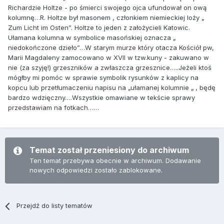
Richardzie Holtze - po śmierci swojego ojca ufundował on ową
kolumnę…R. Holtze był masonem , członkiem niemieckiej loży „
Zum Licht im Osten”. Holtze to jeden z założycieli Katowic.
Ułamana kolumna w symbolice masońskiej oznacza „
niedokończone dzieło”…W starym murze który otacza Kościół pw,
Marii Magdaleny zamocowano w XVII w tzw.kuny - zakuwano w
nie (za szyję!) grzeszników a zwłaszcza grzesznice…..Jeżeli ktoś
mógłby mi pomóc w sprawie symbolik rysunków z kaplicy na
kopcu lub przetłumaczeniu napisu na „ułamanej kolumnie „ , będę
bardzo wdzięczny….Wszystkie omawiane w tekście sprawy
przedstawiam na fotkach……
Temat został przeniesiony do archiwum
Ten temat przebywa obecnie w archiwum. Dodawanie
nowych odpowiedzi zostało zablokowane.
Przejdź do listy tematów