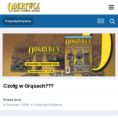
Pojazdy/Artyleria
Czołg w Grąsach???
Przez
arci
4 Sierpień 2008
w
Pojazdy/Artyleria