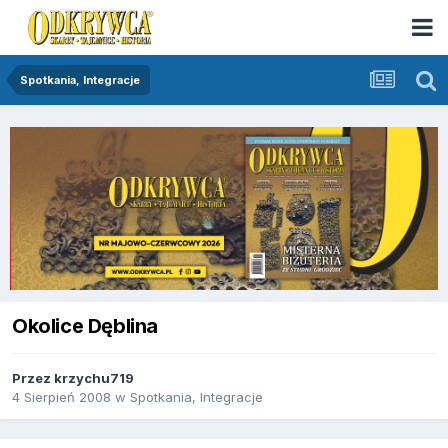
Spotkania, Integracje
Okolice Dęblina
Przez
krzychu719
4 Sierpień 2008
w
Spotkania, Integracje