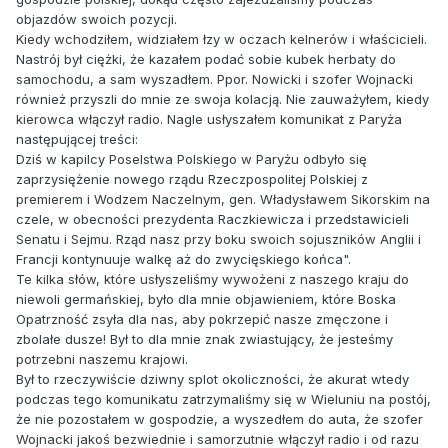
objazdów swoich pozycji.
Kiedy wchodziłem, widziałem łzy w oczach kelnerów i właścicieli.
Nastrój był ciężki, że kazałem podać sobie kubek herbaty do
samochodu, a sam wyszadłem. Ppor. Nowicki i szofer Wojnacki
również przyszli do mnie ze swoja kolacją. Nie zauważyłem, kiedy
kierowca włączył radio. Nagle usłyszałem komunikat z Paryża
następującej treści:
Dziś w kapilcy Poselstwa Polskiego w Paryżu odbyło się
zaprzysiężenie nowego rządu Rzeczpospolitej Polskiej z
premierem i Wodzem Naczelnym, gen. Władysławem Sikorskim na
czele, w obecności prezydenta Raczkiewicza i przedstawicieli
Senatu i Sejmu. Rząd nasz przy boku swoich sojuszników Anglii i
Francji kontynuuje walkę aż do zwycięskiego końca".
Te kilka słów, które usłyszeliśmy wywożeni z naszego kraju do
niewoli germańskiej, było dla mnie objawieniem, które Boska
Opatrzność zsyła dla nas, aby pokrzepić nasze zmęczone i
zbolałe dusze! Był to dla mnie znak zwiastujący, że jesteśmy
potrzebni naszemu krajowi.
Był to rzeczywiście dziwny splot okoliczności, że akurat wtedy
podczas tego komunikatu zatrzymaliśmy się w Wieluniu na postój,
że nie pozostałem w gospodzie, a wyszedłem do auta, że szofer
Wojnacki jakoś bezwiednie i samorzutnie włączył radio i od razu