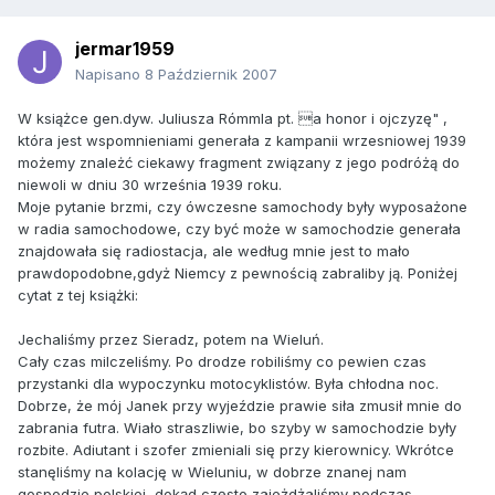
jermar1959
Napisano
8 Październik 2007
W książce gen.dyw. Juliusza Rómmla pt. a honor i ojczyzę" ,
która jest wspomnieniami generała z kampanii wrzesniowej 1939
możemy znależć ciekawy fragment związany z jego podróżą do
niewoli w dniu 30 września 1939 roku.
Moje pytanie brzmi, czy ówczesne samochody były wyposażone
w radia samochodowe, czy być może w samochodzie generała
znajdowała się radiostacja, ale według mnie jest to mało
prawdopodobne,gdyż Niemcy z pewnością zabraliby ją. Poniżej
cytat z tej książki:
Jechaliśmy przez Sieradz, potem na Wieluń.
Cały czas milczeliśmy. Po drodze robiliśmy co pewien czas
przystanki dla wypoczynku motocyklistów. Była chłodna noc.
Dobrze, że mój Janek przy wyjeździe prawie siła zmusił mnie do
zabrania futra. Wiało straszliwie, bo szyby w samochodzie były
rozbite. Adiutant i szofer zmieniali się przy kierownicy. Wkrótce
stanęliśmy na kolację w Wieluniu, w dobrze znanej nam
gospodzie polskiej, dokąd często zajeżdżaliśmy podczas