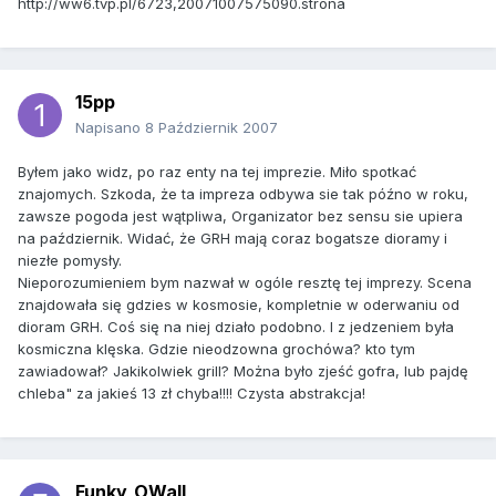
http://ww6.tvp.pl/6723,20071007575090.strona
15pp
Napisano
8 Październik 2007
Byłem jako widz, po raz enty na tej imprezie. Miło spotkać
znajomych. Szkoda, że ta impreza odbywa sie tak późno w roku,
zawsze pogoda jest wątpliwa, Organizator bez sensu sie upiera
na październik. Widać, że GRH mają coraz bogatsze dioramy i
niezłe pomysły.
Nieporozumieniem bym nazwał w ogóle resztę tej imprezy. Scena
znajdowała się gdzies w kosmosie, kompletnie w oderwaniu od
dioram GRH. Coś się na niej działo podobno. I z jedzeniem była
kosmiczna klęska. Gdzie nieodzowna grochówa? kto tym
zawiadował? Jakikolwiek grill? Można było zjeść gofra, lub pajdę
chleba" za jakieś 13 zł chyba!!!! Czysta abstrakcja!
Funky_OWall