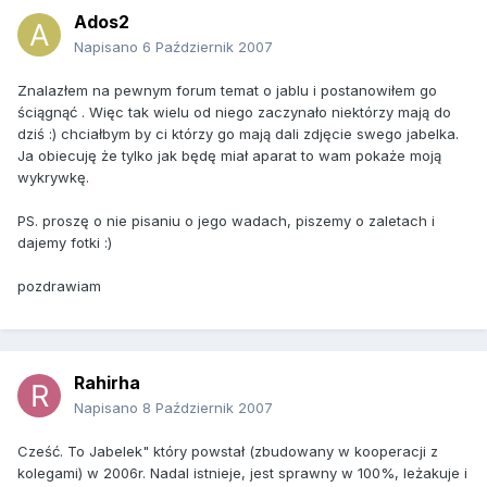
Ados2
Napisano
6 Październik 2007
Znalazłem na pewnym forum temat o jablu i postanowiłem go
ściągnąć . Więc tak wielu od niego zaczynało niektórzy mają do
dziś :) chciałbym by ci którzy go mają dali zdjęcie swego jabelka.
Ja obiecuję że tylko jak będę miał aparat to wam pokaże moją
wykrywkę.
PS. proszę o nie pisaniu o jego wadach, piszemy o zaletach i
dajemy fotki :)
pozdrawiam
Rahirha
Napisano
8 Październik 2007
Cześć. To Jabelek" który powstał (zbudowany w kooperacji z
kolegami) w 2006r. Nadal istnieje, jest sprawny w 100%, leżakuje i