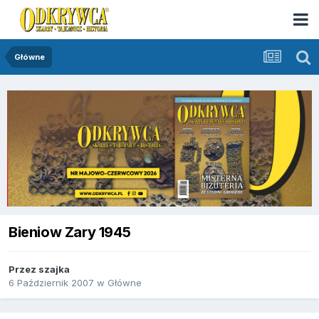
Główne
Bieniow Zary 1945
Przez
szajka
6 Październik 2007
w
Główne