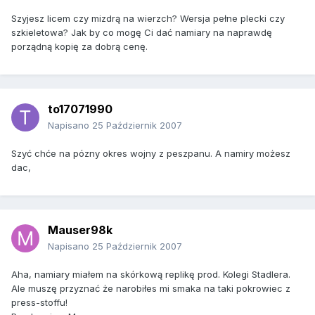
Szyjesz licem czy mizdrą na wierzch? Wersja pełne plecki czy
szkieletowa? Jak by co mogę Ci dać namiary na naprawdę
porządną kopię za dobrą cenę.
to17071990
Napisano
25 Październik 2007
Szyć chće na pózny okres wojny z peszpanu. A namiry możesz
dac,
Mauser98k
Napisano
25 Październik 2007
Aha, namiary miałem na skórkową replikę prod. Kolegi Stadlera.
Ale muszę przyznać że narobiłes mi smaka na taki pokrowiec z
press-stoffu!