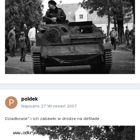
poldek
Napisano
27 Wrzesień 2007
Dziadkowie" i ich zabawki w drodze na defilade .