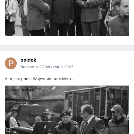
poldek
Napisano
27 Wrzesień 2007
A to jest panie Wojewodo tankietka .