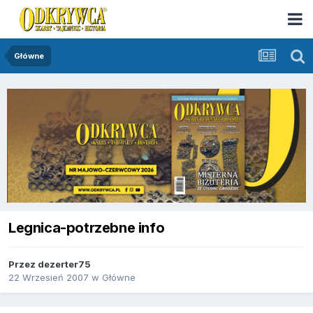
Główne
Legnica-potrzebne info
Przez
dezerter75
22 Wrzesień 2007
w
Główne