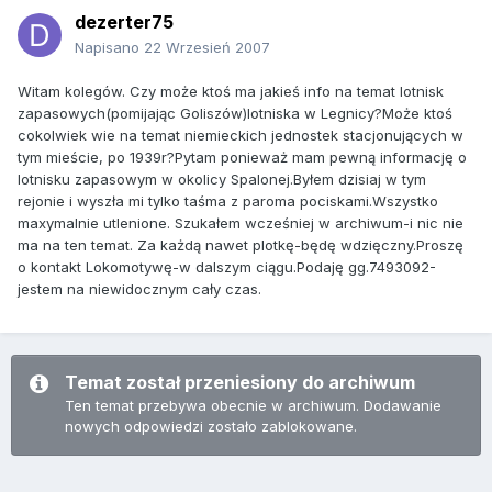
dezerter75
Napisano
22 Wrzesień 2007
Witam kolegów. Czy może ktoś ma jakieś info na temat lotnisk
zapasowych(pomijając Goliszów)lotniska w Legnicy?Może ktoś
cokolwiek wie na temat niemieckich jednostek stacjonujących w
tym mieście, po 1939r?Pytam ponieważ mam pewną informację o
lotnisku zapasowym w okolicy Spalonej.Byłem dzisiaj w tym
rejonie i wyszła mi tylko taśma z paroma pociskami.Wszystko
maxymalnie utlenione. Szukałem wcześniej w archiwum-i nic nie
ma na ten temat. Za każdą nawet plotkę-będę wdzięczny.Proszę
o kontakt Lokomotywę-w dalszym ciągu.Podaję gg.7493092-
jestem na niewidocznym cały czas.
Temat został przeniesiony do archiwum
Ten temat przebywa obecnie w archiwum. Dodawanie
nowych odpowiedzi zostało zablokowane.