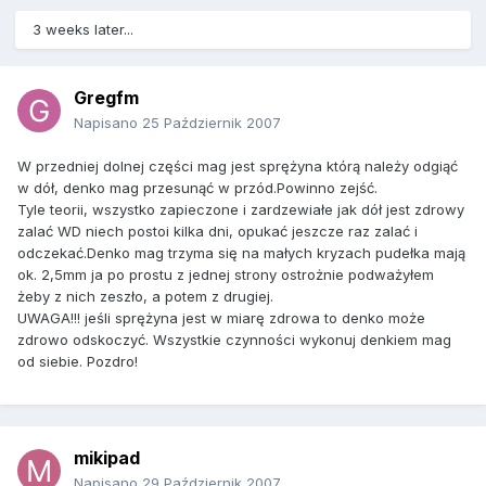
3 weeks later...
Gregfm
Napisano
25 Październik 2007
W przedniej dolnej części mag jest sprężyna którą należy odgiąć
w dół, denko mag przesunąć w przód.Powinno zejść.
Tyle teorii, wszystko zapieczone i zardzewiałe jak dół jest zdrowy
zalać WD niech postoi kilka dni, opukać jeszcze raz zalać i
odczekać.Denko mag trzyma się na małych kryzach pudełka mają
ok. 2,5mm ja po prostu z jednej strony ostrożnie podważyłem
żeby z nich zeszło, a potem z drugiej.
UWAGA!!! jeśli sprężyna jest w miarę zdrowa to denko może
zdrowo odskoczyć. Wszystkie czynności wykonuj denkiem mag
od siebie. Pozdro!
mikipad
Napisano
29 Październik 2007