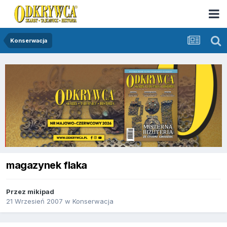
Konserwacja
magazynek flaka
Przez
mikipad
21 Wrzesień 2007
w
Konserwacja