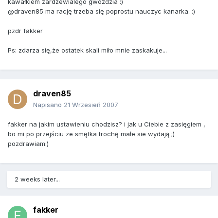
kawałkiem zardzewialego gwożdzia :)
@draven85 ma rację trzeba się poprostu nauczyc kanarka. :)
pzdr fakker
Ps: zdarza się,że ostatek skali miło mnie zaskakuje...
draven85
Napisano
21 Wrzesień 2007
fakker na jakim ustawieniu chodzisz? i jak u Ciebie z zasięgiem ,
bo mi po przejściu ze smętka trochę małe sie wydają ;)
pozdrawiam:)
2 weeks later...
fakker