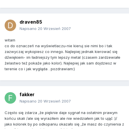
draven85
Napisano
20 Wrzesień 2007
witam
co do oznaczeń na wyświetlaczu-nie kieruj sie nimi bo i tak
zazwyczaj wykopiesz co innego. Najlepiej jednak kierować się
dźwiękiem- im ładniejszy tym lepszy metal (czasem zardzewiałe
żelastwo też pokaże jako kolor). Najlepiej jak sam dojdziesz w
terenie co i jak wygląda . pozdrawiam:)
fakker
Napisano
20 Wrzesień 2007
Często się zdarza ,że pięknie daje sygnał na ostatnim prawym
końcu skali /ale się wyraziłem ale nie wiedziałem jak to ująć :)/
jako kolorek by po odkopaniu okazało się ,że masz do czynienia z