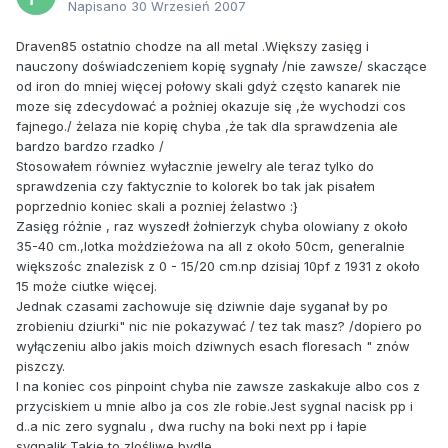
Napisano
30 Wrzesień 2007
Draven85 ostatnio chodze na all metal .Większy zasięg i
nauczony doświadczeniem kopię sygnały /nie zawsze/ skaczące
od iron do mniej więcej połowy skali gdyż często kanarek nie
moze się zdecydować a pożniej okazuje się ,że wychodzi cos
fajnego./ żelaza nie kopię chyba ,że tak dla sprawdzenia ale
bardzo bardzo rzadko /
Stosowałem równiez wyłacznie jewelry ale teraz tylko do
sprawdzenia czy faktycznie to kolorek bo tak jak pisałem
poprzednio koniec skali a pozniej żelastwo :}
Zasięg różnie , raz wyszedł żołnierzyk chyba olowiany z około
35-40 cm.,lotka możdzieżowa na all z około 50cm, generalnie
większośc znalezisk z 0 - 15/20 cm.np dzisiaj 10pf z 1931 z około
15 może ciutke więcej.
Jednak czasami zachowuje się dziwnie daje syganał by po
zrobieniu dziurki" nic nie pokazywać / tez tak masz? /dopiero po
wyłączeniu albo jakis moich dziwnych esach floresach " znów
piszczy.
I na koniec cos pinpoint chyba nie zawsze zaskakuje albo cos z
przyciskiem u mnie albo ja cos zle robie.Jest sygnal nacisk pp i
d..a nic zero sygnalu , dwa ruchy na boki next pp i łapie
sygnalik.Takie to zlośliwe bydle.