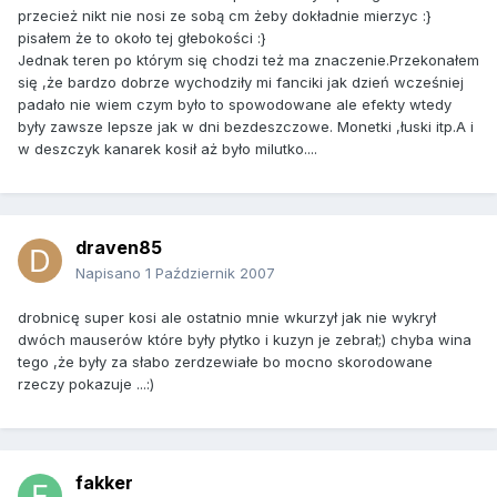
przecież nikt nie nosi ze sobą cm żeby dokładnie mierzyc :}
pisałem że to około tej głebokości :}
Jednak teren po którym się chodzi też ma znaczenie.Przekonałem
się ,że bardzo dobrze wychodziły mi fanciki jak dzień wcześniej
padało nie wiem czym było to spowodowane ale efekty wtedy
były zawsze lepsze jak w dni bezdeszczowe. Monetki ,łuski itp.A i
w deszczyk kanarek kosił aż było milutko....
draven85
Napisano
1 Październik 2007
drobnicę super kosi ale ostatnio mnie wkurzył jak nie wykrył
dwóch mauserów które były płytko i kuzyn je zebrał;) chyba wina
tego ,że były za słabo zerdzewiałe bo mocno skorodowane
rzeczy pokazuje ...:)
fakker