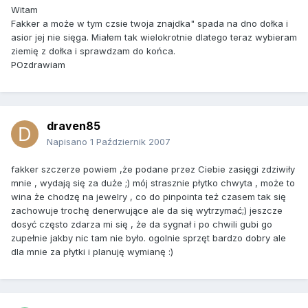
Witam
Fakker a może w tym czsie twoja znajdka" spada na dno dołka i
asior jej nie sięga. Miałem tak wielokrotnie dlatego teraz wybieram
ziemię z dołka i sprawdzam do końca.
POzdrawiam
draven85
Napisano
1 Październik 2007
fakker szczerze powiem ,że podane przez Ciebie zasięgi zdziwiły
mnie , wydają się za duże ;) mój strasznie płytko chwyta , może to
wina że chodzę na jewelry , co do pinpointa też czasem tak się
zachowuje trochę denerwujące ale da się wytrzymać;) jeszcze
dosyć często zdarza mi się , że da sygnał i po chwili gubi go
zupełnie jakby nic tam nie było. ogolnie sprzęt bardzo dobry ale
dla mnie za płytki i planuję wymianę :)