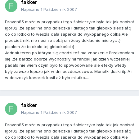
fakker
Napisano
1 Październik 2007
Draven85 może w przypadku tego żołnierzyka było tak jak napisał
igor02 ,że spadł na dno dołeczka i dlatego tak głeboko siedział :}
co do lotkoki to weszła cała saperka do wykopanego dołka.Ale
przecież nikt nie nosi ze sobą cm żeby dokładnie mierzyc :}
pisałem że to około tej głebokości :}
Jednak teren po którym się chodzi też ma znaczenie.Przekonałem
się ,że bardzo dobrze wychodziły mi fanciki jak dzień wcześniej
padało nie wiem czym było to spowodowane ale efekty wtedy
były zawsze lepsze jak w dni bezdeszczowe. Monetki ,łuski itp.A i
w deszczyk kanarek kosił aż było milutko....
fakker
Napisano
1 Październik 2007
Draven85 może w przypadku tego żołnierzyka było tak jak napisał
igor02 ,że spadł na dno dołeczka i dlatego tak głeboko siedział :}
co do lotkoki to weszła cała saperka do wykopanego dołka.Ale