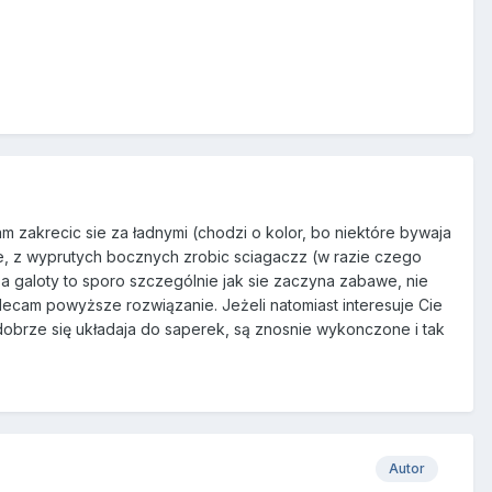
 zakrecic sie za ładnymi (chodzi o kolor, bo niektóre bywaja
e, z wyprutych bocznych zrobic sciagaczz (w razie czego
 za galoty to sporo szczególnie jak sie zaczyna zabawe, nie
olecam powyższe rozwiązanie. Jeżeli natomiast interesuje Cie
obrze się układaja do saperek, są znosnie wykonczone i tak
Autor