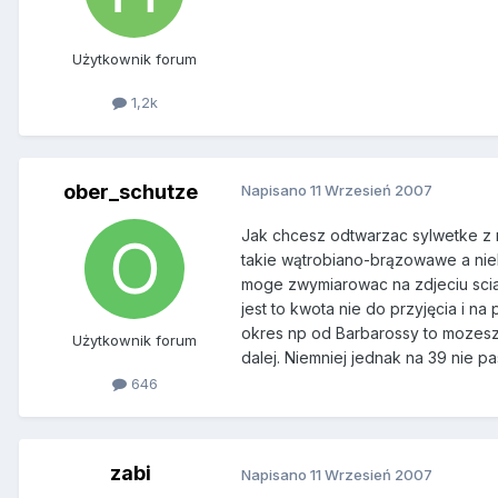
Użytkownik forum
1,2k
ober_schutze
Napisano
11 Wrzesień 2007
Jak chcesz odtwarzac sylwetke z r
takie wątrobiano-brązowawe a nie
moge zwymiarowac na zdjeciu sciaga
jest to kwota nie do przyjęcia i n
okres np od Barbarossy to mozesz 
Użytkownik forum
dalej. Niemniej jednak na 39 nie pa
646
zabi
Napisano
11 Wrzesień 2007