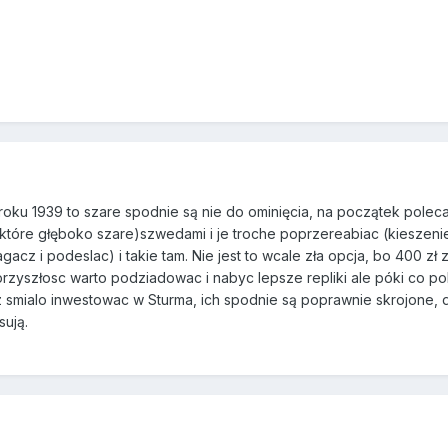
oku 1939 to szare spodnie są nie do ominięcia, na początek polecam
które głęboko szare)szwedami i je troche poprzereabiac (kieszeni
cz i podeslac) i takie tam. Nie jest to wcale zła opcja, bo 400 zł
a przyszłosc warto podziadowac i nabyc lepsze repliki ale póki co p
smialo inwestowac w Sturma, ich spodnie są poprawnie skrojone, d
sują.