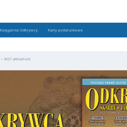
Księgarnia Odkrywcy
Karty podarunkowe
M37 atthefront