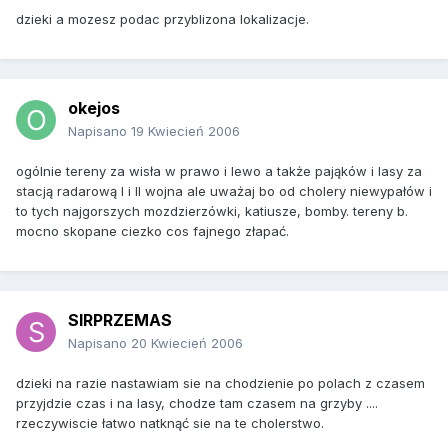
dzieki a mozesz podac przyblizona lokalizacje.
okejos
Napisano
19 Kwiecień 2006
ogólnie tereny za wisła w prawo i lewo a także pająków i lasy za
stacją radarową I i II wojna ale uważaj bo od cholery niewypałów i
to tych najgorszych mozdzierzówki, katiusze, bomby. tereny b.
mocno skopane ciezko cos fajnego złapać.
SIRPRZEMAS
Napisano
20 Kwiecień 2006
dzieki na razie nastawiam sie na chodzienie po polach z czasem
przyjdzie czas i na lasy, chodze tam czasem na grzyby ....
rzeczywiscie łatwo natknąć sie na te cholerstwo.