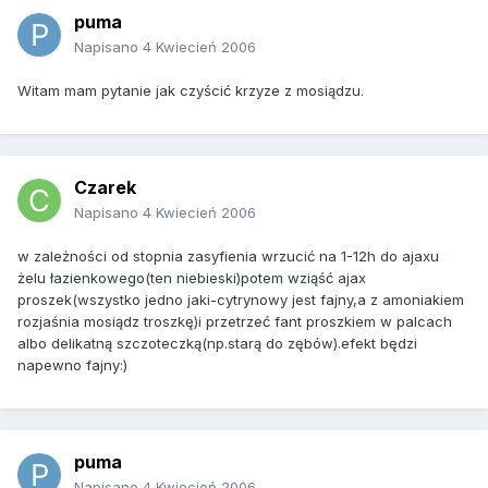
puma
Napisano
4 Kwiecień 2006
Witam mam pytanie jak czyścić krzyze z mosiądzu.
Czarek
Napisano
4 Kwiecień 2006
w zależności od stopnia zasyfienia wrzucić na 1-12h do ajaxu
żelu łazienkowego(ten niebieski)potem wziąść ajax
proszek(wszystko jedno jaki-cytrynowy jest fajny,a z amoniakiem
rozjaśnia mosiądz troszkę)i przetrzeć fant proszkiem w palcach
albo delikatną szczoteczką(np.starą do zębów).efekt będzi
napewno fajny:)
puma
Napisano
4 Kwiecień 2006