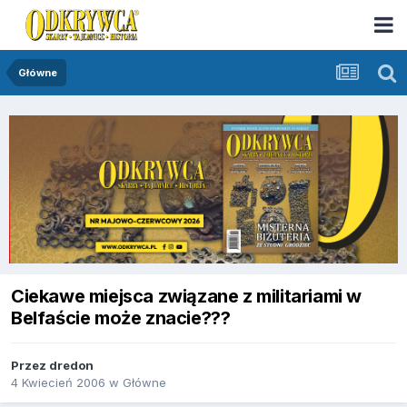
Główne
Ciekawe miejsca związane z militariami w
Belfaście może znacie???
Przez
dredon
4 Kwiecień 2006
w
Główne