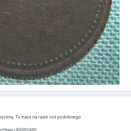
wycenę. Tu masz na razie coś podobnego:
m.php?item=95060490