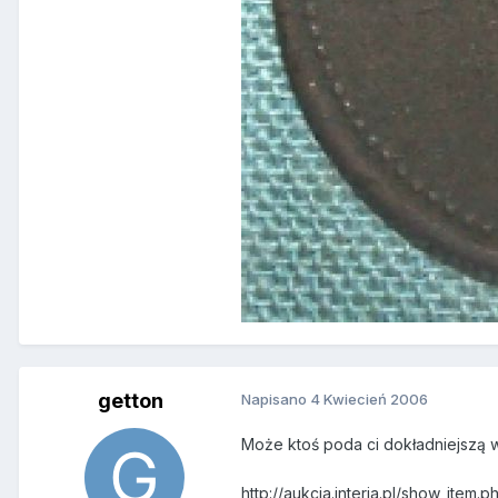
getton
Napisano
4 Kwiecień 2006
Może ktoś poda ci dokładniejszą 
http://aukcja.interia.pl/show_ite