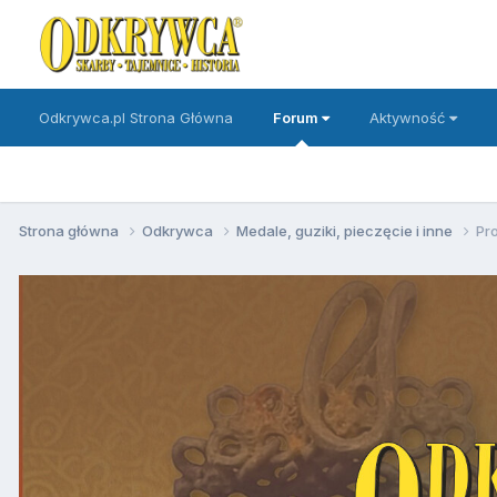
Odkrywca.pl Strona Główna
Forum
Aktywność
Strona główna
Odkrywca
Medale, guziki, pieczęcie i inne
Pr