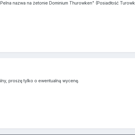
i.Pelna nazwa na żetonie Dominium Thurowken" (Posiadłość Turow
alny, proszę tylko o ewentualną wycenę.