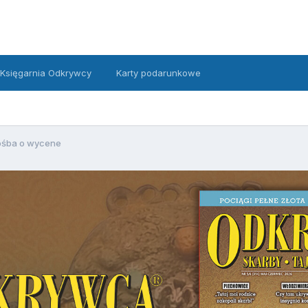
Księgarnia Odkrywcy
Karty podarunkowe
ośba o wycene