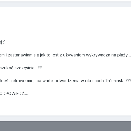
 :)
 i zastanawiam się jak to jest z używaniem wykrywacza na plaży....
zukać szczęsicia....??
akieś ciekawe miejsca warte odwiedzenia w okolicach Trójmiasta ??
DPOWIEDŹ......