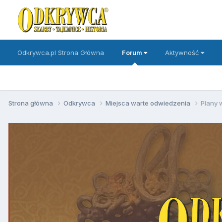
Odkrywca.pl Strona Główna
Forum
Aktywność
Strona główna
Odkrywca
Miejsca warte odwiedzenia
Plany w