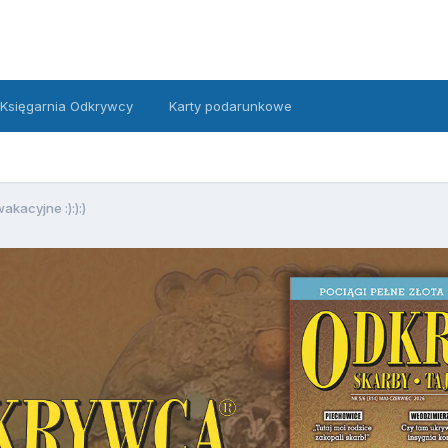
Księgarnia Odkrywcy
Karty podarunkowe
akacyjne :):):)