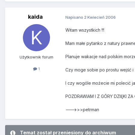
kaida
Napisano
2 Kwiecień 2006
Witam wszystkich !!!
Mam małe pytanko z natury prawnej
Planuje wakacje nad polskim morzem
Użytkownik forum
1
Czy moge sobie po prostu wejść i s
I czy wogóle możecie mi polecić j
POZDRAWIAM I Z GÓRY DZIĘKI ZA O
--->>>petrman
Temat został przeniesiony do archiwum