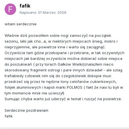
fafik
Napisano
31 Marzec 2006
witam serdecznie
Właśnie dziś pozwoliłem sobie nogi zamoczyć na początek
sezonu, lało jak cho...a, w niektórych miejscach śnieg, mokro i
nieprzyjemnie, ale powietrze inne i warto się zaciągnąć.
Oczywiście tam gdzie przekopane i przebrane, w tak oczywistych
miejscach jak bardziej oczywiście można dobierać sobie miejsca
do poszukiwań ( przy torach Gałków Wielki)znalazłem nieco
skorodowany fragment ostrogi i pare innych dziwadeł - ale szlag
trafiakiedy człowiek nim się do czegokolwiek dokopie musi
przedrzeć się przez te nędzne tony celofanów cukierkowych,
folijek aluminiowych i kapsli marki POLMOS ( fakt że nasi tu byli w
tym momencie mnie nie ucieszył)
Sumując chyba warto już uderzyć w temat i ruszyć na powietrze.
Serdecznie pozdrawiam
fafik