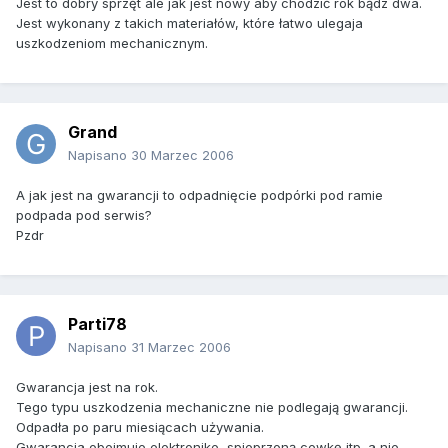
Jest to dobry sprzęt ale jak jest nowy aby chodzić rok bądz dwa.
Jest wykonany z takich materiałów, które łatwo ulegaja
uszkodzeniom mechanicznym.
Grand
Napisano
30 Marzec 2006
A jak jest na gwarancji to odpadnięcie podpórki pod ramie
podpada pod serwis?
Pzdr
Parti78
Napisano
31 Marzec 2006
Gwarancja jest na rok.
Tego typu uszkodzenia mechaniczne nie podlegają gwarancji.
Odpadła po paru miesiącach używania.
Gwarancja obejmuje elektronike, spieprzoną cewkę itp. a nie