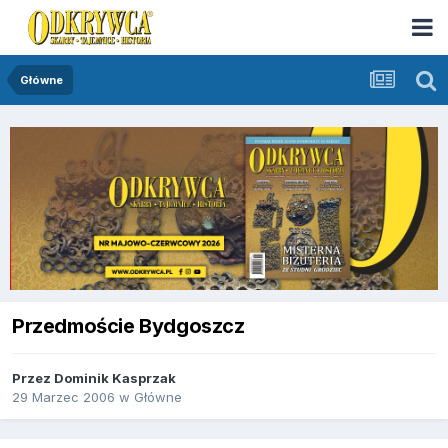
Główne
Przedmoście Bydgoszcz
Przez
Dominik Kasprzak
29 Marzec 2006
w
Główne