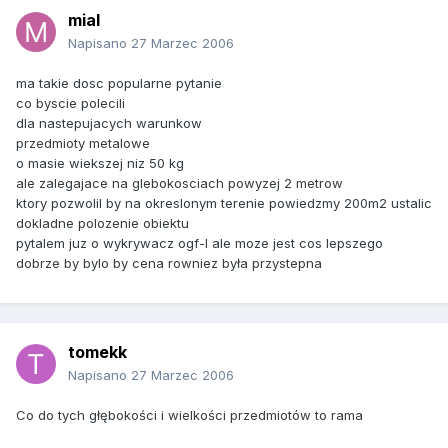
mial
Napisano
27 Marzec 2006
ma takie dosc popularne pytanie
co byscie polecili
dla nastepujacych warunkow
przedmioty metalowe
o masie wiekszej niz 50 kg
ale zalegajace na glebokosciach powyzej 2 metrow
ktory pozwolil by na okreslonym terenie powiedzmy 200m2 ustalic
dokladne polozenie obiektu
pytalem juz o wykrywacz ogf-l ale moze jest cos lepszego
dobrze by bylo by cena rowniez była przystepna
tomekk
Napisano
27 Marzec 2006
Co do tych głębokości i wielkości przedmiotów to rama