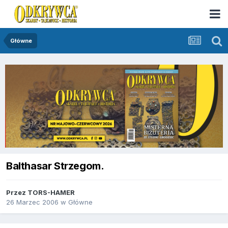
Główne
Balthasar Strzegom.
Przez
TORS-HAMER
26 Marzec 2006
w
Główne