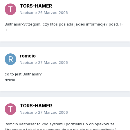
TORS-HAMER
Napisano
26 Marzec 2006
Balthasar-Strzegom, czy ktos posiada jakies informacje? pozd,T-
H.
romcio
Napisano
27 Marzec 2006
co to jest Balthasar?
dzieki
TORS-HAMER
Napisano
27 Marzec 2006
Romcio.Balthasar to kod systemu podziemi.Do chlopakow ze
Strzegomia i okolic czy naprawde na nic sie nie natkneliscie?