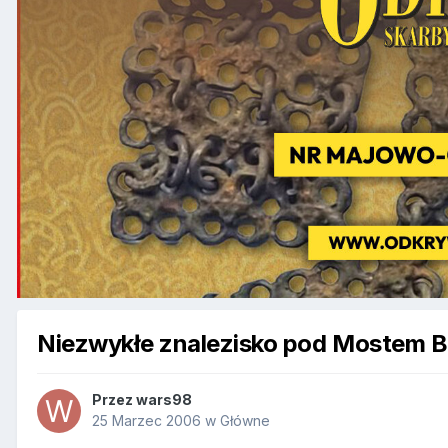
Niezwykłe znalezisko pod Mostem B
Przez
wars98
25 Marzec 2006
w
Główne