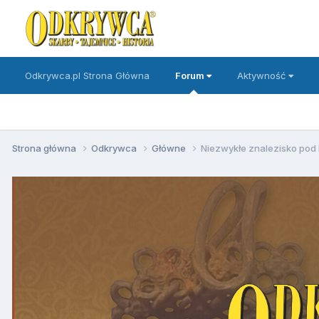
Odkrywca.pl Strona Główna
Forum
Aktywność
Strona główna
Odkrywca
Główne
Niezwykłe znalezisko pod