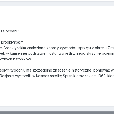
 zza oceanu:
 Brooklyńskim
 Brooklyńskim znaleziono zapasy żywności i sprzętu z okresu Zim
howek w kamiennej podstawie mostu, wynieśli z niego skrzynie poje
ycznych batoników.
egłym tygodniu ma szczególne znaczenie historyczne, ponieważ wi
Rosjanie wystrzelili w Kosmos satelitę Sputnik oraz rokiem 1962, ki