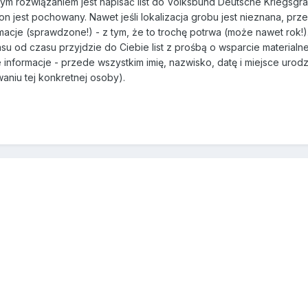
 rozwiązaniem jest napisać list do Volksbund Deutsche Kriegsgräb
 on jest pochowany. Nawet jeśli lokalizacja grobu jest nieznana, pr
macje (sprawdzone!) - z tym, że to trochę potrwa (może nawet rok!).
su od czasu przyjdzie do Ciebie list z prośbą o wsparcie materialne 
informacje - przede wszystkim imię, nazwisko, datę i miejsce urodzen
aniu tej konkretnej osoby).