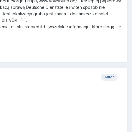
erfürsorge ( http://www.volksbund.de/ - też lepiej papierowy
zekażą sprawę Deutsche Dienststelle i w ten sposób nie
 Jeśli lokalizacja grobu jest znana - dostaniesz komplet
dla VDK :-) ).
ia, ostatni stopień itd. (wszelakie informacje, które mogą się
Autor