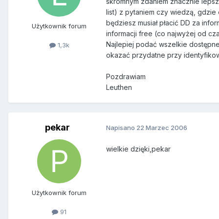
skromnym zdaniem znacznie lepszym
list) z pytaniem czy wiedzą, gdzie
będziesz musiał płacić DD za infor
Użytkownik forum
informacji free (co najwyżej od cza
Najlepiej podać wszelkie dostępne 
1,3k
okazać przydatne przy identyfikow
Pozdrawiam
Leuthen
pekar
Napisano
22 Marzec 2006
wielkie dzięki,pekar
Użytkownik forum
91