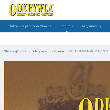
Odkrywca.pl Strona Główna
Forum
Aktywność
Strona główna
Odkrywca
Główne
SCHLEIMANN ROMAN-SZ