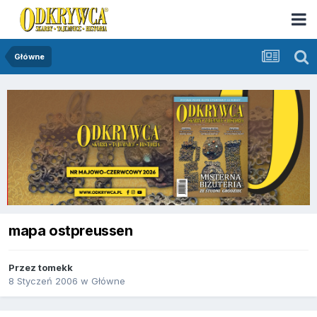
Główne
mapa ostpreussen
Przez
tomekk
8 Styczeń 2006
w
Główne