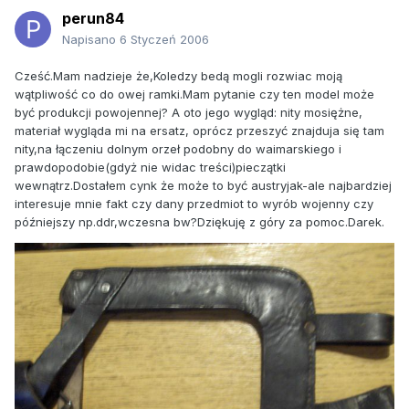
perun84
Napisano
6 Styczeń 2006
Cześć.Mam nadzieje że,Koledzy bedą mogli rozwiac moją
wątpliwość co do owej ramki.Mam pytanie czy ten model może
być produkcji powojennej? A oto jego wygląd: nity mosiężne,
materiał wygląda mi na ersatz, oprócz przeszyć znajduja się tam
nity,na łączeniu dolnym orzeł podobny do waimarskiego i
prawdopodobie(gdyż nie widac treści)pieczątki
wewnątrz.Dostałem cynk że może to być austryjak-ale najbardziej
interesuje mnie fakt czy dany przedmiot to wyrób wojenny czy
późniejszy np.ddr,wczesna bw?Dziękuję z góry za pomoc.Darek.