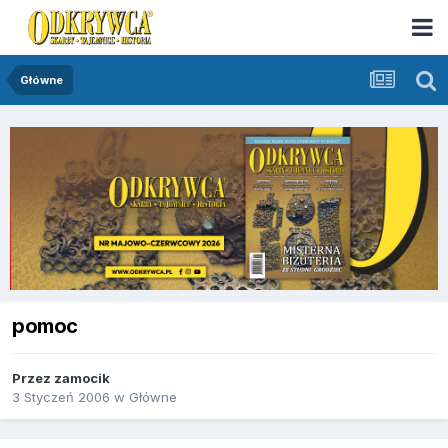
Główne
pomoc
Przez
zamocik
3 Styczeń 2006
w
Główne