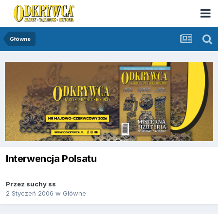
Główne
Interwencja Polsatu
Przez
suchy ss
2 Styczeń 2006
w
Główne