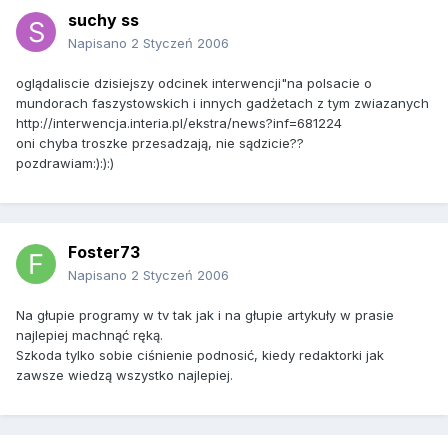
suchy ss
Napisano
2 Styczeń 2006
oglądaliscie dzisiejszy odcinek interwencji"na polsacie o
mundorach faszystowskich i innych gadżetach z tym zwiazanych
http://interwencja.interia.pl/ekstra/news?inf=681224
oni chyba troszke przesadzają, nie sądzicie??
pozdrawiam:):):)
Foster73
Napisano
2 Styczeń 2006
Na głupie programy w tv tak jak i na głupie artykuły w prasie
najlepiej machnąć ręką.
Szkoda tylko sobie ciśnienie podnosić, kiedy redaktorki jak
zawsze wiedzą wszystko najlepiej.