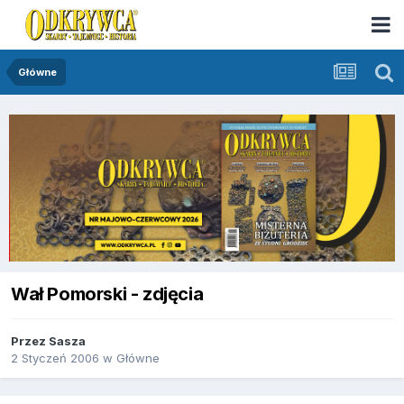
Główne
Wał Pomorski - zdjęcia
Przez
Sasza
2 Styczeń 2006
w
Główne