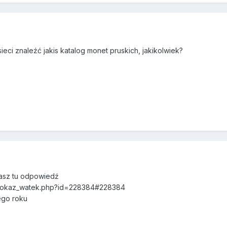
eci znaleźć jakis katalog monet pruskich, jakikolwiek?
masz tu odpowiedź
/pokaz_watek.php?id=228384#228384
ego roku