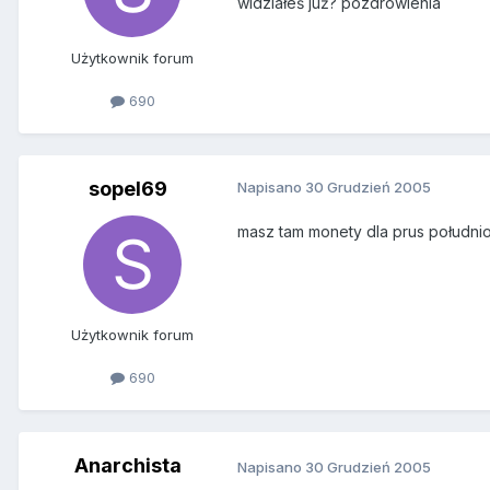
widziałeś już? pozdrowienia
Użytkownik forum
690
sopel69
Napisano
30 Grudzień 2005
masz tam monety dla prus południ
Użytkownik forum
690
Anarchista
Napisano
30 Grudzień 2005