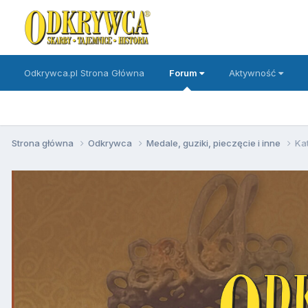
Odkrywca.pl Strona Główna
Forum
Aktywność
Strona główna
Odkrywca
Medale, guziki, pieczęcie i inne
Ka