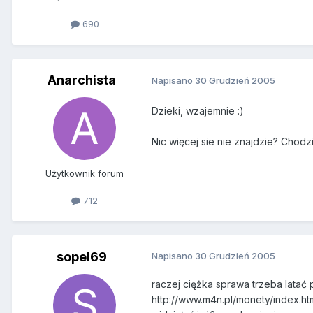
690
Anarchista
Napisano
30 Grudzień 2005
Dzieki, wzajemnie :)
Nic więcej sie nie znajdzie? Chodzi
Użytkownik forum
712
sopel69
Napisano
30 Grudzień 2005
raczej ciężka sprawa trzeba latać 
http://www.m4n.pl/monety/index.ht