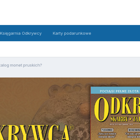
Księgarnia Odkrywcy
Karty podarunkowe
talog monet pruskich?