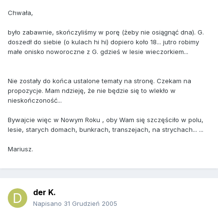
Chwała,
było zabawnie, skończyliśmy w porę (żeby nie osiągnąć dna). G.
doszedł do siebie (o kulach hi hi) dopiero koło 18... jutro robimy
małe onisko noworoczne z G. gdzieś w lesie wieczorkiem...
Nie zostały do końca ustalone tematy na stronę. Czekam na
propozycje. Mam ndzieję, że nie będzie się to wlekło w
nieskończoność...
Bywajcie więc w Nowym Roku , oby Wam się szczęściło w polu,
lesie, starych domach, bunkrach, transzejach, na strychach... ...
Mariusz.
der K.
Napisano
31 Grudzień 2005