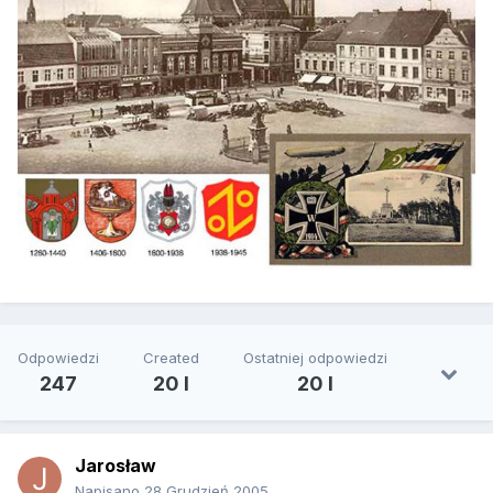
Odpowiedzi
Created
Ostatniej odpowiedzi
247
20 l
20 l
Jarosław
Napisano
28 Grudzień 2005