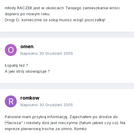
młody RACZEK jest w okolicach Twojego zamieszkania wróci
dopiero po nowym roku.
Drogi O.: koniecznie ze sobą musisz wziąć piszczałkę!
omen
Napisano
30 Grudzień 2005
Łopatę też ?
A jaki strój obowiązuje ?
romkow
Napisano
30 Grudzień 2005
Panowie mam przykrą informację. Zajechałem po drodze do
acisza" i niestety dziś jest nieczynne (fatum jakieś czy co). Na
impreze plenerową troche za zimno. Romko