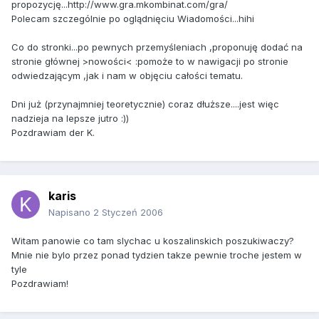
propozycję...http://www.gra.mkombinat.com/gra/
Polecam szczególnie po oglądnięciu Wiadomości...hihi
Co do stronki...po pewnych przemyśleniach ,proponuję dodać na
stronie głównej >nowości< :pomoże to w nawigacji po stronie
odwiedzającym ,jak i nam w objęciu całości tematu.
Dni już (przynajmniej teoretycznie) coraz dłuższe....jest więc
nadzieja na lepsze jutro :))
Pozdrawiam der K.
karis
Napisano
2 Styczeń 2006
Witam panowie co tam slychac u koszalinskich poszukiwaczy?
Mnie nie bylo przez ponad tydzien takze pewnie troche jestem w
tyle
Pozdrawiam!