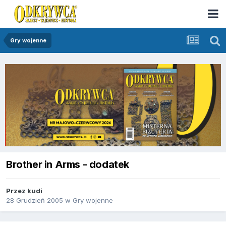
Gry wojenne
Brother in Arms - dodatek
Przez
kudi
28 Grudzień 2005
w
Gry wojenne